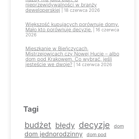
nieprzewidywalności w branży
deweloperskiej
| 18 czerwca 2026
Większość kupujących porównuje domy.
Mało kto porównuje decyzje.
| 16 czerwca
2026
Mieszkanie w Bieńczycach,
Mistrzejowicach czy Nowej Hucie – albo
dom pod Krakowem. Co wybrać, jeśli
jesteście we dwoje?
| 14 czerwca 2026
Tagi
decyzje
budżet
błędy
dom
dom jednorodzinny
dom pod