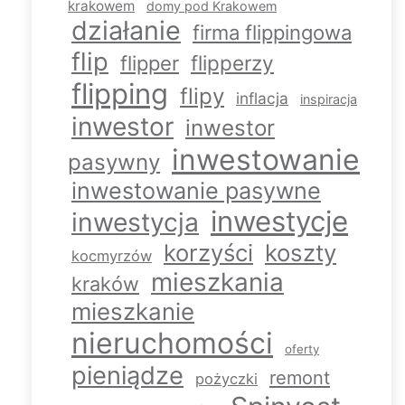
krakowem
domy pod Krakowem
działanie
firma flippingowa
flip
flipperzy
flipper
flipping
flipy
inflacja
inspiracja
inwestor
inwestor
inwestowanie
pasywny
inwestowanie pasywne
inwestycje
inwestycja
korzyści
koszty
kocmyrzów
mieszkania
kraków
mieszkanie
nieruchomości
oferty
pieniądze
remont
pożyczki