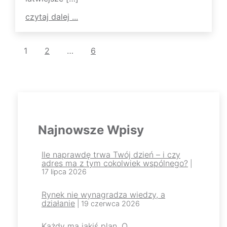
czytaj dalej ...
Strona
Strona
Strona
Następna
1
2
…
6
Stronicowanie
Strona
>>
wpisów
Najnowsze Wpisy
Ile naprawdę trwa Twój dzień – i czy
adres ma z tym cokolwiek wspólnego?
|
17 lipca 2026
Rynek nie wynagradza wiedzy, a
działanie
| 19 czerwca 2026
Każdy ma jakiś plan. O