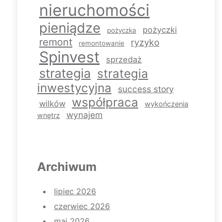
nieruchomości
pieniądze
pożyczki
pożyczka
remont
ryzyko
remontowanie
Spinvest
sprzedaż
strategia
strategia
inwestycyjna
success story
współpraca
wilków
wykończenia
wynajem
wnętrz
Archiwum
lipiec 2026
czerwiec 2026
maj 2026