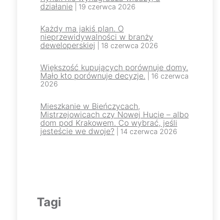
działanie
| 19 czerwca 2026
Każdy ma jakiś plan. O
nieprzewidywalności w branży
deweloperskiej
| 18 czerwca 2026
Większość kupujących porównuje domy.
Mało kto porównuje decyzje.
| 16 czerwca
2026
Mieszkanie w Bieńczycach,
Mistrzejowicach czy Nowej Hucie – albo
dom pod Krakowem. Co wybrać, jeśli
jesteście we dwoje?
| 14 czerwca 2026
Tagi