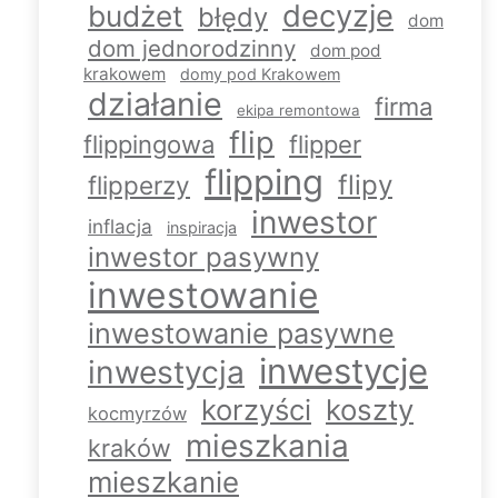
decyzje
budżet
błędy
dom
dom jednorodzinny
dom pod
krakowem
domy pod Krakowem
działanie
firma
ekipa remontowa
flip
flippingowa
flipper
flipping
flipy
flipperzy
inwestor
inflacja
inspiracja
inwestor pasywny
inwestowanie
inwestowanie pasywne
inwestycje
inwestycja
korzyści
koszty
kocmyrzów
mieszkania
kraków
mieszkanie