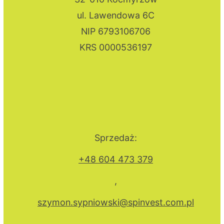
ul. Lawendowa 6C
NIP 6793106706
KRS 0000536197
Sprzedaż:
+48 604 473 379
,
szymon.sypniowski@spinvest.com.pl