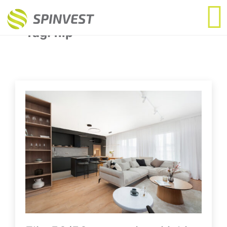
Tag:
flip