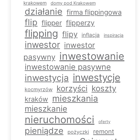
krakowem
domy pod Krakowem
działanie
firma flippingowa
flip
flipperzy
flipper
flipping
flipy
inflacja
inspiracja
inwestor
inwestor
inwestowanie
pasywny
inwestowanie pasywne
inwestycje
inwestycja
korzyści
koszty
kocmyrzów
mieszkania
kraków
mieszkanie
nieruchomości
oferty
pieniądze
remont
pożyczki