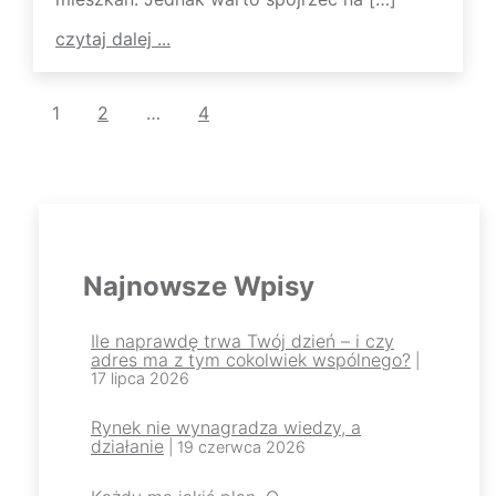
czytaj dalej ...
Strona
Strona
Strona
Następna
1
2
…
4
Stronicowanie
Strona
>>
wpisów
Najnowsze Wpisy
Ile naprawdę trwa Twój dzień – i czy
adres ma z tym cokolwiek wspólnego?
|
17 lipca 2026
Rynek nie wynagradza wiedzy, a
działanie
| 19 czerwca 2026