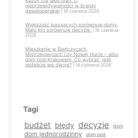
Każdy ma jakiś plan. O
nieprzewidywalności w branży
deweloperskiej
| 18 czerwca 2026
Większość kupujących porównuje domy.
Mało kto porównuje decyzje.
| 16 czerwca
2026
Mieszkanie w Bieńczycach,
Mistrzejowicach czy Nowej Hucie – albo
dom pod Krakowem. Co wybrać, jeśli
jesteście we dwoje?
| 14 czerwca 2026
Tagi
decyzje
budżet
błędy
dom
dom jednorodzinny
dom pod