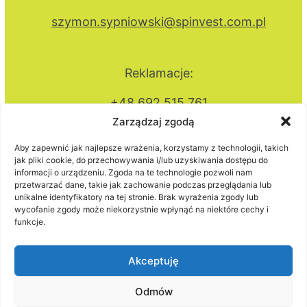
szymon.sypniowski@spinvest.com.pl
Reklamacje:
+48 692 515 761
Zarządzaj zgodą
,
Aby zapewnić jak najlepsze wrażenia, korzystamy z technologii, takich
joanna.sypniowska@spinvest.com.pl
jak pliki cookie, do przechowywania i/lub uzyskiwania dostępu do
informacji o urządzeniu. Zgoda na te technologie pozwoli nam
przetwarzać dane, takie jak zachowanie podczas przeglądania lub
unikalne identyfikatory na tej stronie. Brak wyrażenia zgody lub
wycofanie zgody może niekorzystnie wpłynąć na niektóre cechy i
funkcje.
Akceptuję
Polityka prywatności
Odmów