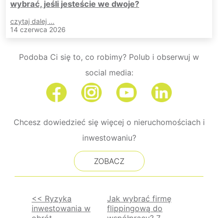
wybrać, jeśli jesteście we dwoje?
czytaj dalej ...
14 czerwca 2026
Podoba Ci się to, co robimy? Polub i obserwuj w
social media:
Chcesz dowiedzieć się więcej o nieruchomościach i
inwestowaniu?
ZOBACZ
<< Ryzyka
Jak wybrać firmę
inwestowania w
flippingową do
Nawigacja
obrót
współpracy? 7