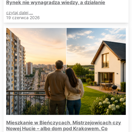
Rynek nie wynagradza wiedzy, a działanie
czytaj dalej ...
19 czerwca 2026
Mieszkanie w Bieńczycach, Mistrzejowicach czy
Nowej Hucie – albo dom pod Krakowem. Co