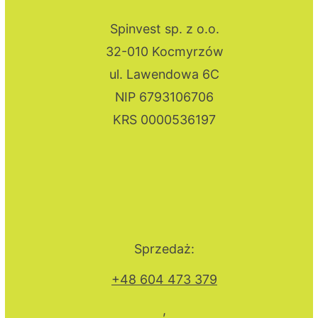
Spinvest sp. z o.o.
32-010 Kocmyrzów
ul. Lawendowa 6C
NIP 6793106706
KRS 0000536197
Sprzedaż:
+48 604 473 379
,