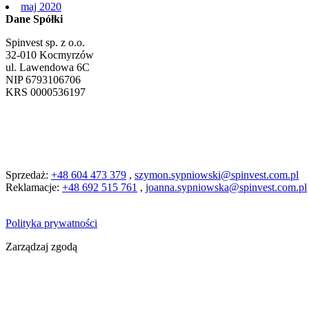
maj 2020
Dane Spółki
Spinvest sp. z o.o.
32-010 Kocmyrzów
ul. Lawendowa 6C
NIP 6793106706
KRS 0000536197
Sprzedaż:
+48 604 473 379
,
szymon.sypniowski@spinvest.com.pl
Reklamacje:
+48 692 515 761
,
joanna.sypniowska@spinvest.com.pl
Polityka prywatności
Zarządzaj zgodą