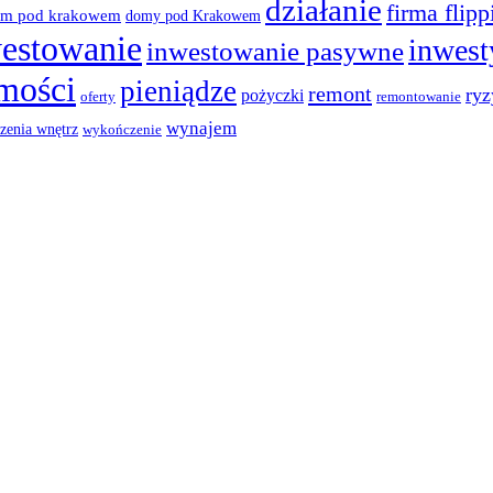
działanie
firma flip
m pod krakowem
domy pod Krakowem
estowanie
inwest
inwestowanie pasywne
mości
pieniądze
remont
ryz
pożyczki
oferty
remontowanie
wynajem
zenia wnętrz
wykończenie