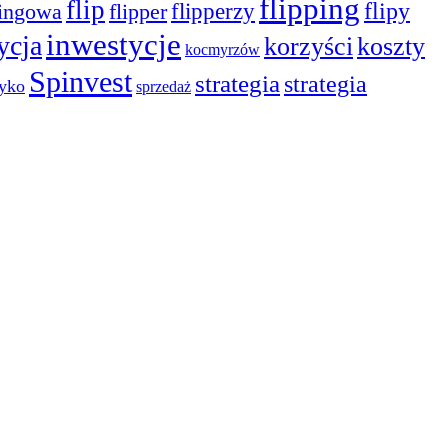
flipping
flip
flipy
pingowa
flipper
flipperzy
inwestycje
ycja
korzyści
koszty
kocmyrzów
Spinvest
strategia
strategia
yko
sprzedaż