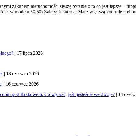
ymi zakupem nieruchomości słyszę pytanie o to co jest lepsze – flipp
ęściej w modelu 50/50) Zalety: Kontrola: Masz większą kontrolę nad pr
ólnego?
| 17 lipca 2026
ej
| 18 czerwca 2026
e.
| 16 czerwca 2026
 dom pod Krakowem. Co wybrać, jeśli jesteście we dwoje?
| 14 czerw