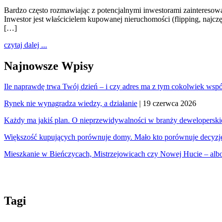
Bardzo często rozmawiając z potencjalnymi inwestorami zainteresowan
Inwestor jest właścicielem kupowanej nieruchomości (flipping, najcz
[…]
czytaj dalej ...
Najnowsze Wpisy
Ile naprawdę trwa Twój dzień – i czy adres ma z tym cokolwiek wsp
Rynek nie wynagradza wiedzy, a działanie
| 19 czerwca 2026
Każdy ma jakiś plan. O nieprzewidywalności w branży deweloperski
Większość kupujących porównuje domy. Mało kto porównuje decyzj
Mieszkanie w Bieńczycach, Mistrzejowicach czy Nowej Hucie – albo
Tagi