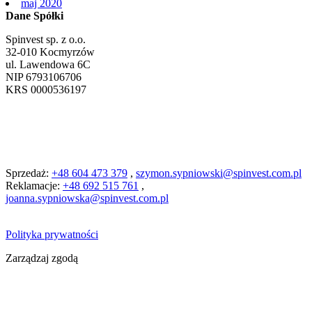
maj 2020
Dane Spółki
Spinvest sp. z o.o.
32-010 Kocmyrzów
ul. Lawendowa 6C
NIP 6793106706
KRS 0000536197
Sprzedaż:
+48 604 473 379
,
szymon.sypniowski@spinvest.com.pl
Reklamacje:
+48 692 515 761
,
joanna.sypniowska@spinvest.com.pl
Polityka prywatności
Zarządzaj zgodą