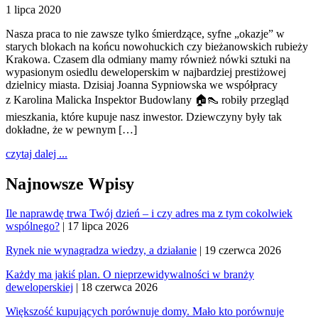
1 lipca 2020
Nasza praca to nie zawsze tylko śmierdzące, syfne „okazje” w
starych blokach na końcu nowohuckich czy bieżanowskich rubieży
Krakowa. Czasem dla odmiany mamy również nówki sztuki na
wypasionym osiedlu deweloperskim w najbardziej prestiżowej
dzielnicy miasta. Dzisiaj Joanna Sypniowska we współpracy
z Karolina Malicka Inspektor Budowlany 🏠👠 robiły przegląd
mieszkania, które kupuje nasz inwestor. Dziewczyny były tak
dokładne, że w pewnym […]
czytaj dalej ...
Najnowsze Wpisy
Ile naprawdę trwa Twój dzień – i czy adres ma z tym cokolwiek
wspólnego?
| 17 lipca 2026
Rynek nie wynagradza wiedzy, a działanie
| 19 czerwca 2026
Każdy ma jakiś plan. O nieprzewidywalności w branży
deweloperskiej
| 18 czerwca 2026
Większość kupujących porównuje domy. Mało kto porównuje