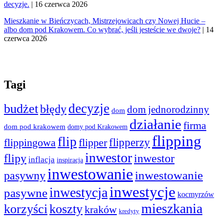
decyzje.
| 16 czerwca 2026
Mieszkanie w Bieńczycach, Mistrzejowicach czy Nowej Hucie –
albo dom pod Krakowem. Co wybrać, jeśli jesteście we dwoje?
| 14
czerwca 2026
Tagi
decyzje
budżet
błędy
dom jednorodzinny
dom
działanie
firma
dom pod krakowem
domy pod Krakowem
flipping
flip
flippingowa
flipper
flipperzy
inwestor
flipy
inwestor
inflacja
inspiracja
inwestowanie
pasywny
inwestowanie
inwestycje
inwestycja
pasywne
kocmyrzów
mieszkania
korzyści
koszty
kraków
kredyty