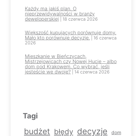
Każdy ma jakiś plan. O
nieprzewidywalności w branży
deweloperskiej
| 18 czerwca 2026
Większość kupujących porównuje domy.
Mało kto porównuje decyzje.
| 16 czerwca
2026
Mieszkanie w Bieńczycach,
Mistrzejowicach czy Nowej Hucie – albo
dom pod Krakowem. Co wybrać, jeśli
jesteście we dwoje?
| 14 czerwca 2026
Tagi
decyzje
budżet
błędy
dom