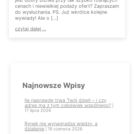
jest dobry biznes przy tak szybko rosnących
cenach i niewielkiej podaży ofert? Zapraszam
do wysłuchania. PS. Już wkrótce kolejne
wywiady! Ale o […]
czytaj dalej ...
Najnowsze Wpisy
Ile naprawdę trwa Twój dzień – i czy
adres ma z tym cokolwiek wspólnego?
|
17 lipca 2026
Rynek nie wynagradza wiedzy, a
działanie
| 19 czerwca 2026