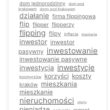
dom jednorodzinny
dom pod
krakowem
domy pod Krakowem
działanie
firma flippingowa
flip
flipperzy
flipper
flipping
flipy
inflacja
inspiracja
inwestor
inwestor
inwestowanie
pasywny
inwestowanie pasywne
inwestycje
inwestycja
korzyści
koszty
kocmyrzów
mieszkania
kraków
mieszkanie
nieruchomości
oferty
pieniądze
remont