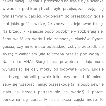
nawet mniej). Jedna z przeszkód na trasie była ścianka
w wodzie, pod którą trzeba było przejść, zanurzając się
tym samym w całości. Podbiegam do przeszkody, gdzie
stoi jakiś gość i widzę, że zaczyna zdejmować bluzę.
Na brzegu kilkanaście osób podobnie – rozbierają się,
żeby wejść do wody i nie zamoczyć ciuchów. Pytam
gościa, czy mnie może podsadzić, żeby przeszedł, ale
słyszę z wahaniem „ale to trzeba przejść pod wodą…”.
Na to ja: AHA! Biorę haust powietrza i daję nura,
wynurzając się cały mokry od lodowatej wody. Ludzie
na brzegu stracili pewnie kilka czy ponad 10 minut,
żeby się rozebrać, minąć przeszkodę (a ile osób pewnie
stało na brzegu patrząc się na wodę?) i potem
ponownie się ubrać. Mi cała akcja zajęła może 10