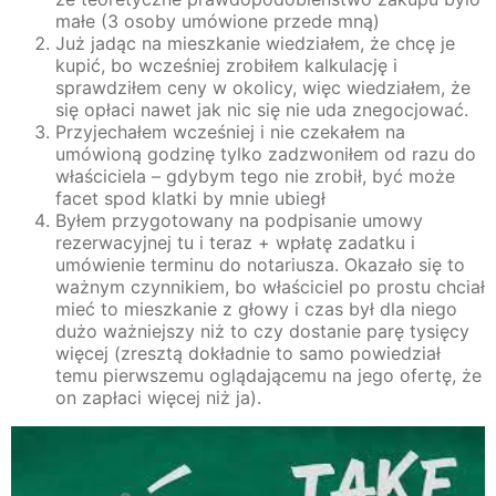
małe (3 osoby umówione przede mną)
Już jadąc na mieszkanie wiedziałem, że chcę je
kupić, bo wcześniej zrobiłem kalkulację i
sprawdziłem ceny w okolicy, więc wiedziałem, że
się opłaci nawet jak nic się nie uda znegocjować.
Przyjechałem wcześniej i nie czekałem na
umówioną godzinę tylko zadzwoniłem od razu do
właściciela – gdybym tego nie zrobił, być może
facet spod klatki by mnie ubiegł
Byłem przygotowany na podpisanie umowy
rezerwacyjnej tu i teraz + wpłatę zadatku i
umówienie terminu do notariusza. Okazało się to
ważnym czynnikiem, bo właściciel po prostu chciał
mieć to mieszkanie z głowy i czas był dla niego
dużo ważniejszy niż to czy dostanie parę tysięcy
więcej (zresztą dokładnie to samo powiedział
temu pierwszemu oglądającemu na jego ofertę, że
on zapłaci więcej niż ja).