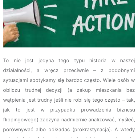
To nie jest jedyna tego typu historia w naszej
działalności, a wręcz przeciwnie – z podobnymi
sytuacjami spotykamy się bardzo często. Wiele osób w
obliczu trudnej decyzji (a zakup mieszkania bez
wątpienia jest trudny jeśli nie robi się tego często – tak,
jak to jest w przypadku prowadzenia biznesu
flippingowego) zaczyna nadmiernie analizować, myśleć,
porównywać albo odkładać (prokrastynacja). A wtedy