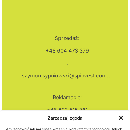
Sprzedaż:
+48 604 473 379
,
szymon.sypniowski@spinvest.com.pl
Reklamacje:
+48 692 515 761
Zarządzaj zgodą
,
Aby zapewnić jak najlepsze wrażenia, korzystamy z technologii, takich