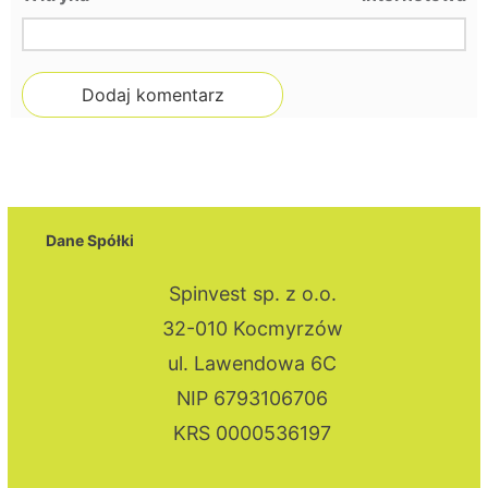
Dane Spółki
Spinvest sp. z o.o.
32-010 Kocmyrzów
ul. Lawendowa 6C
NIP 6793106706
KRS 0000536197