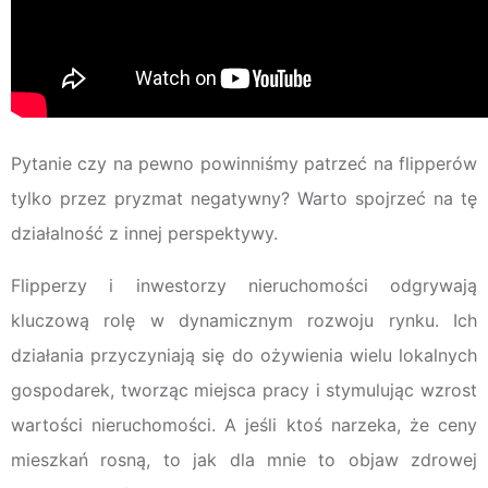
Pytanie czy na pewno powinniśmy patrzeć na flipperów
tylko przez pryzmat negatywny? Warto spojrzeć na tę
działalność z innej perspektywy.
Flipperzy i inwestorzy nieruchomości odgrywają
kluczową rolę w dynamicznym rozwoju rynku. Ich
działania przyczyniają się do ożywienia wielu lokalnych
gospodarek, tworząc miejsca pracy i stymulując wzrost
wartości nieruchomości. A jeśli ktoś narzeka, że ceny
mieszkań rosną, to jak dla mnie to objaw zdrowej