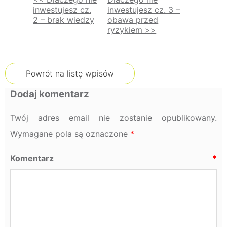
inwestujesz cz.
inwestujesz cz. 3 –
Nawigacja
2 – brak wiedzy
obawa przed
ryzykiem >>
wpisu
Powrót na listę wpisów
Dodaj komentarz
Twój adres email nie zostanie opublikowany.
Wymagane pola są oznaczone
*
Komentarz
*