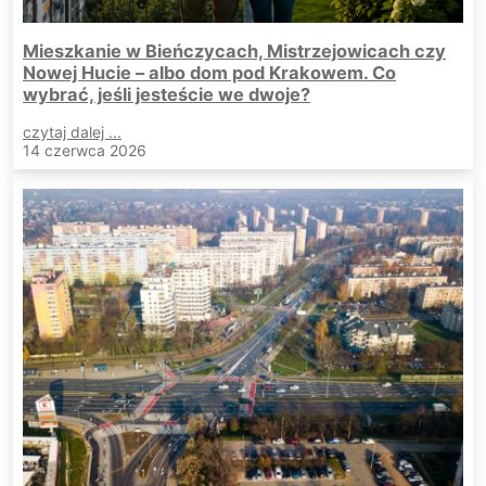
Mieszkanie w Bieńczycach, Mistrzejowicach czy
Nowej Hucie – albo dom pod Krakowem. Co
wybrać, jeśli jesteście we dwoje?
czytaj dalej ...
14 czerwca 2026