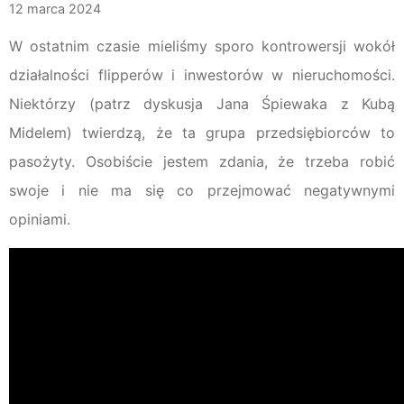
12 marca 2024
W ostatnim czasie mieliśmy sporo kontrowersji wokół
działalności flipperów i inwestorów w nieruchomości.
Niektórzy (patrz dyskusja Jana Śpiewaka z Kubą
Midelem) twierdzą, że ta grupa przedsiębiorców to
pasożyty. Osobiście jestem zdania, że trzeba robić
swoje i nie ma się co przejmować negatywnymi
opiniami.