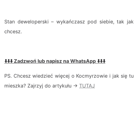
Stan deweloperski – wykańczasz pod siebie, tak jak
chcesz.
⬇️⬇️⬇️
Zadzwoń lub napisz na WhatsApp
⬇️⬇️⬇️
PS. Chcesz wiedzieć więcej o Kocmyrzowie i jak się tu
mieszka? Zajrzyj do artykułu ->
TUTAJ