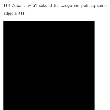
⬇️
⬇️
⬇️ Zobacz w 51 sekund to, czego nie pokażą same
zdjęcia ⬇️⬇️⬇️