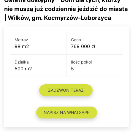
Ostatni dostępny – Dom dla tych, którzy
nie muszą już codziennie jeździć do miasta
| Wilków, gm. Kocmyrzów-Luborzyca
Metraż
Cena
98 m2
769 000 zł
Działka
Ilość pokoi
500 m2
5
ZADZWOŃ TERAZ
NAPISZ NA WHATSAPP