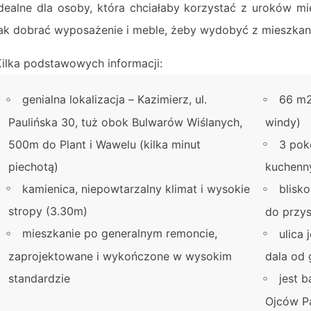
Idealne dla osoby, która chciałaby korzystać z uroków mi
jak dobrać wyposażenie i meble, żeby wydobyć z mieszkania
Kilka podstawowych informacji:
genialna lokalizacja – Kazimierz, ul.
66 m2
Paulińska 30, tuż obok Bulwarów Wiślanych,
windy)
500m do Plant i Wawelu (kilka minut
3 pok
piechotą)
kuchenny
kamienica, niepowtarzalny klimat i wysokie
blisk
stropy (3.30m)
do przy
mieszkanie po generalnym remoncie,
ulica 
zaprojektowane i wykończone w wysokim
dala od 
standardzie
jest 
Ojców P