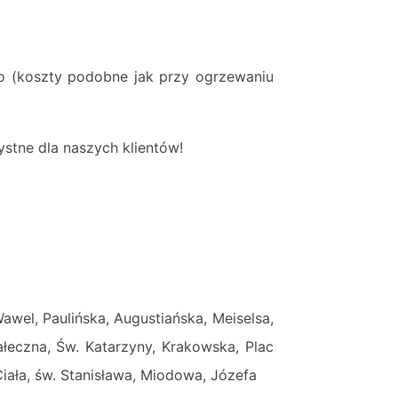
o (koszty podobne jak przy ogrzewaniu
stne dla naszych klientów!
awel, Paulińska, Augustiańska, Meiselsa,
ałeczna, Św. Katarzyny, Krakowska, Plac
iała, św. Stanisława, Miodowa, Józefa