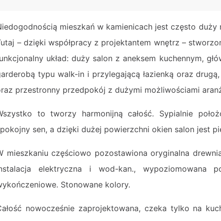
Niedogodnością mieszkań w kamienicach jest często duży m
Tutaj – dzięki współpracy z projektantem wnętrz – stworz
funkcjonalny układ: duży salon z aneksem kuchennym, głów
garderobą typu walk-in i przylegającą łazienką oraz drugą
oraz przestronny przedpokój z dużymi możliwościami aran
Wszystko to tworzy harmonijną całość. Sypialnie poło
spokojny sen, a dzięki dużej powierzchni okien salon jest p
W mieszkaniu częściowo pozostawiona oryginalna drewni
instalacja elektryczna i wod-kan., wypoziomowana p
wykończeniowe. Stonowane kolory.
Całość nowocześnie zaprojektowana, czeka tylko na kuc