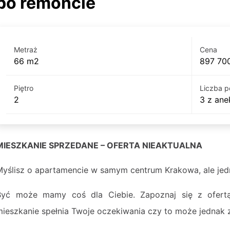
po remoncie
Metraż
Cena
66 m2
897 700
Piętro
Liczba p
2
3 z an
MIESZKANIE SPRZEDANE – OFERTA NIEAKTUALNA
Myślisz o apartamencie w samym centrum Krakowa, ale jedn
Być może mamy coś dla Ciebie. Zapoznaj się z ofert
mieszkanie spełnia Twoje oczekiwania czy to może jednak z