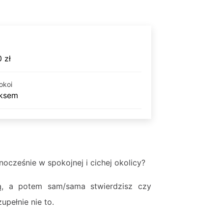
 zł
okoi
eksem
ocześnie w spokojnej i cichej okolicy?
ą, a potem sam/sama stwierdzisz czy
upełnie nie to.