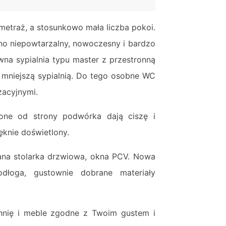
etraż, a stosunkowo mała liczba pokoi.
ono niepowtarzalny, nowoczesny i bardzo
na sypialnia typu master z przestronną
, mniejszą sypialnią. Do tego osobne WC
żacyjnymi.
żone od strony podwórka dają ciszę i
ięknie doświetlony.
ana stolarka drzwiowa, okna PCV. Nowa
odłoga, gustownie dobrane materiały
hnię i meble zgodne z Twoim gustem i