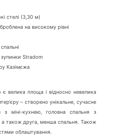
і стелі (3,30 м)
оброблена на високому рівні
 спальні
ї зупинки Stradom
тру Казімєжа
 є велика площа і відносно невелика
нтер’єру – створено унікальне, сучасне
я з міні-кухнею, головна спальня з
а також друга, менша спальня. Також
стями облаштування.