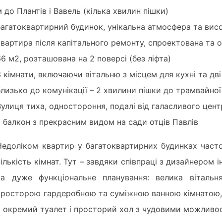
м до Плантів і Вавель (кілька хвилин пішки)
багатоквартирний будинок, унікальна атмосфера та висок
квартира після капітального ремонту, спроектована та 
66 м2, розташована на 2 поверсі (без ліфта)
3 кімнати, включаючи вітальню з місцем для кухні та дві
близько до комунікації – 2 хвилини пішки до трамвайно
Вулиця тиха, одностороння, подалі від галасливого цен
є балкон з прекрасним видом на сади отців Павлів
Недоліком квартир у багатоквартирних будинках часто
кількість кімнат. Тут – завдяки співпраці з дизайнером і
та дуже функціональне планування: велика вітальн
просторою гардеробною та суміжною ванною кімнатою, 
є окремий туалет і просторий хол з чудовими можливо