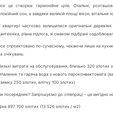
Все це створює гармонійне ціле. Спальні, розташов
спокійний сон, а завдяки великій площі вікон, вітальня 
У квартирі частково залишилися оригінальні дерев’яні
сантехніка, рівна підлога, зі смаком підібрані оздоблюв
Все спроектовано по-сучасному, чекаючи лише на кухню
та очікувань.
Низькі витрати на обслуговування, близько 320 злотих з
Опалення та гаряча вода з нового пароконвектомата (ва
взимку 250 злотих, влітку 100 злотих)
Ви посередник? Запрошуємо до співпраці – це вигідно н
Ціна 897 700 злотих (13 526 злотих / м2)