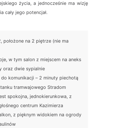
ejskiego życia, a jednocześnie ma wizję
 cały jego potencjał.
, położone na 2 piętrze (nie ma
oje, w tym salon z miejscem na aneks
 oraz dwie sypialnie
o do komunikacji – 2 minuty piechotą
stanku tramwajowego Stradom
jest spokojna, jednokierunkowa, z
głośnego centrum Kazimierza
balkon, z pięknym widokiem na ogrody
aulinów