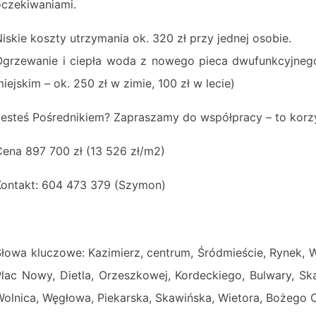
oczekiwaniami.
Niskie koszty utrzymania ok. 320 zł przy jednej osobie.
Ogrzewanie i ciepła woda z nowego pieca dwufunkcyjneg
iejskim – ok. 250 zł w zimie, 100 zł w lecie)
Jesteś Pośrednikiem? Zapraszamy do współpracy – to korzy
Cena 897 700 zł (13 526 zł/m2)
Kontakt: 604 473 379 (Szymon)
Słowa kluczowe: Kazimierz, centrum, Śródmieście, Rynek, W
Plac Nowy, Dietla, Orzeszkowej, Kordeckiego, Bulwary, Sk
Wolnica, Węgłowa, Piekarska, Skawińska, Wietora, Bożego C