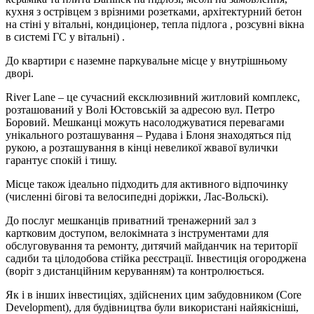
кухня з острівцем з врізними розетками, архітектурний бетон
на стіні у вітальні, кондиціонер, тепла підлога , розсувні вікна
в системі ГС у вітальні) .
До квартири є наземне паркувальне місце у внутрішньому
дворі.
River Lane – це сучасний ексклюзивний житловий комплекс,
розташований у Волі Юстовській за адресою вул. Петро
Боровий. Мешканці можуть насолоджуватися перевагами
унікального розташування – Рудава і Блоня знаходяться під
рукою, а розташування в кінці невеликої жвавої вулички
гарантує спокій і тишу.
Місце також ідеально підходить для активного відпочинку
(численні бігові та велосипедні доріжки, Лас-Вольскі).
До послуг мешканців приватний тренажерний зал з
картковим доступом, велокімната з інструментами для
обслуговування та ремонту, дитячий майданчик на території
садиби та цілодобова стійка реєстрації. Інвестиція огороджена
(воріт з дистанційним керуванням) та контролюється.
Як і в інших інвестиціях, здійснених цим забудовником (Core
Development), для будівництва були використані найякісніші,