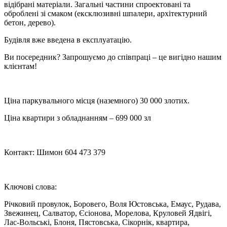
відібрані матеріали. Загальні частини спроектовані та
оброблені зі смаком (ексклюзивні шпалери, архітектурний
бетон, дерево).
Будівля вже введена в експлуатацію.
Ви посередник? Запрошуємо до співпраці – це вигідно нашим
клієнтам!
Ціна паркувального місця (наземного) 30 000 злотих.
Ціна квартири з обладнанням – 699 000 зл
Контакт: Шимон 604 473 379
Ключові слова:
Річковий провулок, Боровего, Воля Юстовська, Емаус, Рудава,
Звежинец, Салватор, Єсіонова, Морелова, Круловей Ядвігі,
Лас-Вольські, Блоня, Пястовська, Сікорнік, квартира,