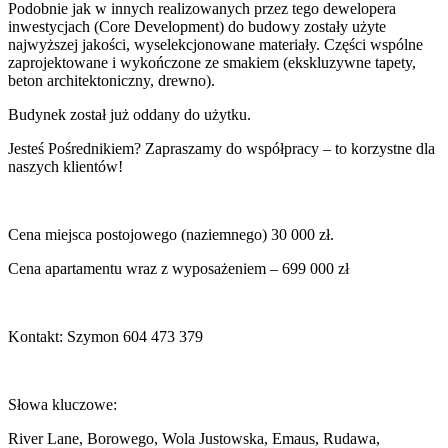
Podobnie jak w innych realizowanych przez tego dewelopera
inwestycjach (Core Development) do budowy zostały użyte
najwyższej jakości, wyselekcjonowane materiały. Części wspólne
zaprojektowane i wykończone ze smakiem (ekskluzywne tapety,
beton architektoniczny, drewno).
Budynek został już oddany do użytku.
Jesteś Pośrednikiem? Zapraszamy do współpracy – to korzystne dla
naszych klientów!
Cena miejsca postojowego (naziemnego) 30 000 zł.
Cena apartamentu wraz z wyposażeniem – 699 000 zł
Kontakt: Szymon 604 473 379
Słowa kluczowe:
River Lane, Borowego, Wola Justowska, Emaus, Rudawa,