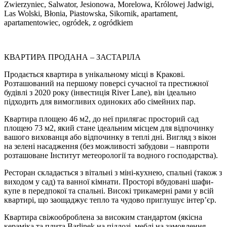
Zwierzyniec, Salwator, Jesionowa, Morelowa, Królowej Jadwigi,
Las Wolski, Błonia, Piastowska, Sikornik, apartament,
apartamentowiec, ogródek, z ogródkiem
КВАРТИРА ПРОДАНА – ЗАСТАРІЛА
Продається квартира в унікальному місці в Кракові.
Розташований на першому поверсі сучасної та престижної
будівлі з 2020 року (інвестиція River Lane), він ідеально
підходить для вимогливих одиноких або сімейних пар.
Квартира площею 46 м2, до неї прилягає просторий сад
площею 73 м2, який стане ідеальним місцем для відпочинку
вашого вихованця або відпочинку в теплі дні. Вигляд з вікон
на зелені насадження (без можливості забудови – навпроти
розташоване Інститут метеорології та водного господарства).
Ресторан складається з вітальні з міні-кухнею, спальні (також з
виходом у сад) та ванної кімнати. Просторі вбудовані шафи-
купе в передпокої та спальні. Високі трикамерні рами у всій
квартирі, що заощаджує тепло та чудово приглушує інтер’єр.
Квартира свіжооброблена за високим стандартом (якісна
кераміка та плита Barlinek на підлозі, меблі на замовлення,