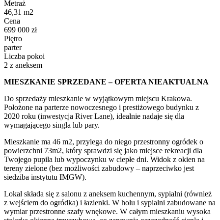
Metraż
46,31 m2
Cena
699 000 zł
Piętro
parter
Liczba pokoi
2 z aneksem
MIESZKANIE SPRZEDANE – OFERTA NIEAKTUALNA
Do sprzedaży mieszkanie w wyjątkowym miejscu Krakowa.
Położone na parterze nowoczesnego i prestiżowego budynku z
2020 roku (inwestycja River Lane), idealnie nadaje się dla
wymagającego singla lub pary.
Mieszkanie ma 46 m2, przylega do niego przestronny ogródek o
powierzchni 73m2, który sprawdzi się jako miejsce rekreacji dla
Twojego pupila lub wypoczynku w ciepłe dni. Widok z okien na
tereny zielone (bez możliwości zabudowy – naprzeciwko jest
siedziba instytutu IMGW).
Lokal składa się z salonu z aneksem kuchennym, sypialni (również
z wejściem do ogródka) i łazienki. W holu i sypialni zabudowane na
wymiar przestronne szafy wnękowe. W całym mieszkaniu wysoka