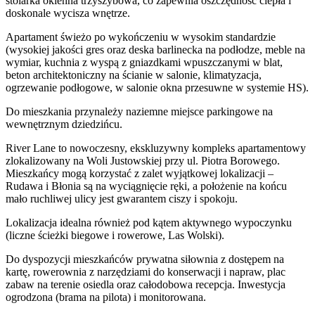
stolarka okienna trzyszybowa, co zapewnia oszczędność ciepła i
doskonale wycisza wnętrze.
Apartament świeżo po wykończeniu w wysokim standardzie
(wysokiej jakości gres oraz deska barlinecka na podłodze, meble na
wymiar, kuchnia z wyspą z gniazdkami wpuszczanymi w blat,
beton architektoniczny na ścianie w salonie, klimatyzacja,
ogrzewanie podłogowe, w salonie okna przesuwne w systemie HS).
Do mieszkania przynależy naziemne miejsce parkingowe na
wewnętrznym dziedzińcu.
River Lane to nowoczesny, ekskluzywny kompleks apartamentowy
zlokalizowany na Woli Justowskiej przy ul. Piotra Borowego.
Mieszkańcy mogą korzystać z zalet wyjątkowej lokalizacji –
Rudawa i Błonia są na wyciągnięcie ręki, a położenie na końcu
mało ruchliwej ulicy jest gwarantem ciszy i spokoju.
Lokalizacja idealna również pod kątem aktywnego wypoczynku
(liczne ścieżki biegowe i rowerowe, Las Wolski).
Do dyspozycji mieszkańców prywatna siłownia z dostępem na
kartę, rowerownia z narzędziami do konserwacji i napraw, plac
zabaw na terenie osiedla oraz całodobowa recepcja. Inwestycja
ogrodzona (brama na pilota) i monitorowana.