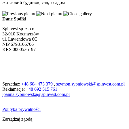
житловий будинок, сад, з садом
Dane Spółki
Spinvest sp. z o.o.
32-010 Kocmyrzów
ul. Lawendowa 6C
NIP 6793106706
KRS 0000536197
Sprzedaż:
+48 604 473 379
,
szymon.sypniowski@spinvest.com.pl
Reklamacje:
+48 692 515 761
,
joanna.sypniowska@spinvest.com.pl
Polityka prywatności
Zarządzaj zgodą