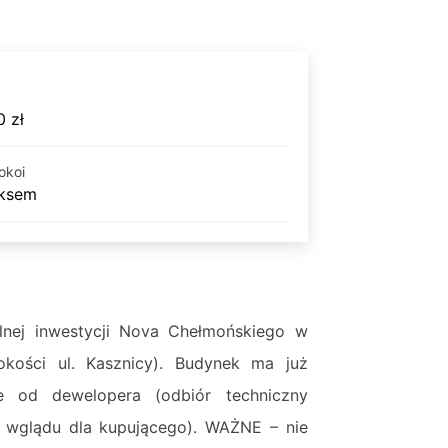
 zł
okoi
eksem
lnej inwestycji Nova Chełmońskiego w
okości ul. Kasznicy). Budynek ma już
e od dewelopera (odbiór techniczny
o wglądu dla kupującego). WAŻNE – nie