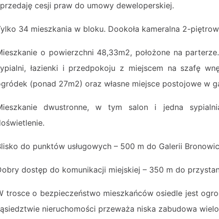
sprzedaję cesji praw do umowy deweloperskiej.
Tylko 34 mieszkania w bloku. Dookoła kameralna 2-piętro
Mieszkanie o powierzchni 48,33m2, położone na parterze
sypialni, łazienki i przedpokoju z miejscem na szafę w
ogródek (ponad 27m2) oraz własne miejsce postojowe w 
Mieszkanie dwustronne, w tym salon i jedna sypialn
doświetlenie.
Blisko do punktów usługowych – 500 m do Galerii Bronowic
Dobry dostęp do komunikacji miejskiej – 350 m do przyst
W trosce o bezpieczeństwo mieszkańców osiedle jest ogr
sąsiedztwie nieruchomości przeważa niska zabudowa wielo