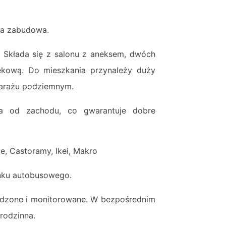
wa zabudowa.
. Składa się z salonu z aneksem, dwóch
nękową. Do mieszkania przynależy duży
garażu podziemnym.
ia od zachodu, co gwarantuje dobre
e, Castoramy, Ikei, Makro
anku autobusowego.
odzone i monitorowane. W bezpośrednim
rodzinna.