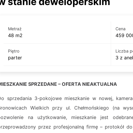
w stanie deweloperskim
Metraż
Cena
48 m2
459 000
Piętro
Liczba p
parter
3 z an
MIESZKANIE SPRZEDANE – OFERTA NIEAKTUALNA
Do sprzedania 3-pokojowe mieszkanie w nowej, kamera
Bronowicach Wielkich przy ul. Chełmońskiego (na wys
pozwolenie na użytkowanie, mieszkanie jest odebran
przeprowadzony przez profesjonalną firmę – protokół d