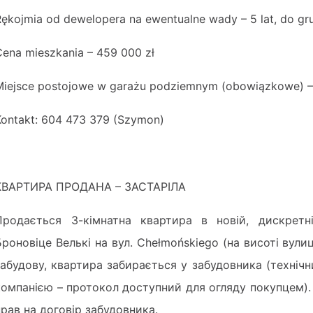
Rękojmia od dewelopera na ewentualne wady – 5 lat, do gr
Cena mieszkania – 459 000 zł
Miejsce postojowe w garażu podziemnym (obowiązkowe) –
Kontakt: 604 473 379 (Szymon)
КВАРТИРА ПРОДАНА – ЗАСТАРІЛА
Продається 3-кімнатна квартира в новій, дискретн
Броновіце Велькі на вул. Chełmońskiego (на висоті вулиц
забудову, квартира забирається у забудовника (техні
компанією – протокол доступний для огляду покупцем)
прав на договір забудовника.