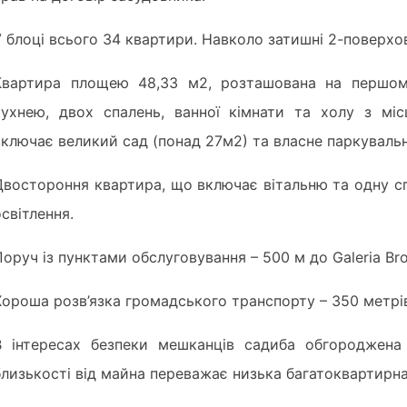
У блоці всього 34 квартири. Навколо затишні 2-поверхов
Квартира площею 48,33 м2, розташована на першому
кухнею, двох спалень, ванної кімнати та холу з мі
включає великий сад (понад 27м2) та власне паркувальн
Двостороння квартира, що включає вітальню та одну с
освітлення.
Поруч із пунктами обслуговування – 500 м до Galeria Bro
Хороша розв’язка громадського транспорту – 350 метрі
В інтересах безпеки мешканців садиба обгороджена
близькості від майна переважає низька багатоквартирна