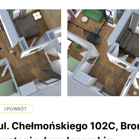
POWRÓT
ul. Chełmońskiego 102C, Bro