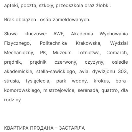
apteki, poczta, szkoły, przedszkola oraz żłobki.
Brak obciążeń i osób zameldowanych.
Słowa kluczowe: AWF, Akademia Wychowania
Fizycznego, Politechnika Krakowska, Wydział
Mechaniczny, PK, Muzeum Lotnictwa, Comarch,
prądnik, prądnik czerwony, czyżyny, osiedle
akademickie, stella-sawickiego, avia, dywizjonu 303,
strusia, tysiąclecia, park wodny, krokus, bora-
komorowskiego, mistrzejowice, serenada, quattro, dla
rodziny
КВАРТИРА ПРОДАНА – ЗАСТАРІЛА