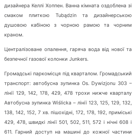
дизайнера Келлі Хоппен. Ванна кімната оздоблена зі
смаком плиткою Tubądzin та дизайнерською
душовою кабіною з чорною рамою та чорним
краном.
Централізоване опалення, гаряча вода від нової та
безпечної газової колонки Junkers.
Громадські паркомісця під кварталом. Громадський
транспорт: автобусна зупинка Os. Dywizjonu 303 –
лінії 129, 142, 178, 429, 478 трохи нижче кварталу
Автобусна зупинка Wiślicka – лінії 123, 125, 129, 132,
138, 142, 152, 7 хв. пішохідні, 172, 178, 192, приміські
429, 478, швидкі лінії 501, 502, 511, 572 і нічні 608 і
611. Гарний доступ на машині до кожної частини