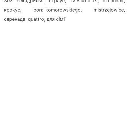
303 ескадрилья, страус, тисячоліття, аквапарк,
крокус, bora-komorowskiego, mistrzejowice,
серенада, quattro, для сім’ї