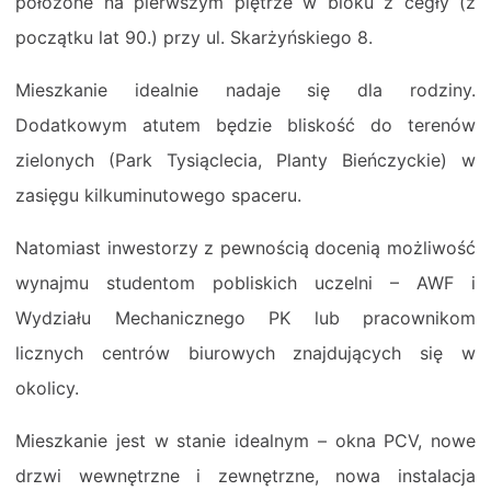
położone na pierwszym piętrze w bloku z cegły (z
początku lat 90.) przy ul. Skarżyńskiego 8.
Mieszkanie idealnie nadaje się dla rodziny.
Dodatkowym atutem będzie bliskość do terenów
zielonych (Park Tysiąclecia, Planty Bieńczyckie) w
zasięgu kilkuminutowego spaceru.
Natomiast inwestorzy z pewnością docenią możliwość
wynajmu studentom pobliskich uczelni – AWF i
Wydziału Mechanicznego PK lub pracownikom
licznych centrów biurowych znajdujących się w
okolicy.
Mieszkanie jest w stanie idealnym – okna PCV, nowe
drzwi wewnętrzne i zewnętrzne, nowa instalacja