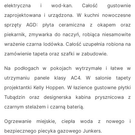
elektryczna i wod-kan. Całość gustownie
zaprojektowana i urządzona. W kuchni nowoczesne
sprzęty AGD: płyta ceramiczna z okapem oraz
piekarnik, zmywarka do naczyń, robiąca niesamowite
wrażenie czarna lodówka. Całość uzupełnia robiona na
zamówienie tapeta oraz szafki w zabudowie.
Na podłogach w pokojach wytrzymałe i łatwe w
utrzymaniu panele klasy AC4. W salonie tapety
projektantki Kelly Hoppen. W łazience gustowne płytki
Tubądzin oraz designerska kabina prysznicowa z
czarnym stelażem i czarną baterią.
Ogrzewanie miejskie, ciepła woda z nowego i
bezpiecznego piecyka gazowego Junkers.