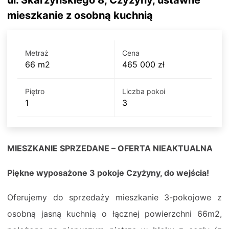
ul. Skarżyńskiego 8, Czyżyny, ustawne
mieszkanie z osobną kuchnią
Metraż
Cena
66 m2
465 000 zł
Piętro
Liczba pokoi
1
3
MIESZKANIE SPRZEDANE – OFERTA NIEAKTUALNA
Piękne wyposażone 3 pokoje Czyżyny, do wejścia!
Oferujemy do sprzedaży mieszkanie 3-pokojowe z
osobną jasną kuchnią o łącznej powierzchni 66m2,