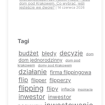
dom pod Krakowem. Co wybrać, jeśli
jesteście we dwoje?
| 14 czerwca 2026
Tagi
decyzje
budżet
błędy
dom
dom jednorodzinny
dom pod
krakowem
domy pod Krakowem
działanie
firma flippingowa
flip
flipperzy
flipper
flipping
flipy
inflacja
inspiracja
inwestor
inwestor