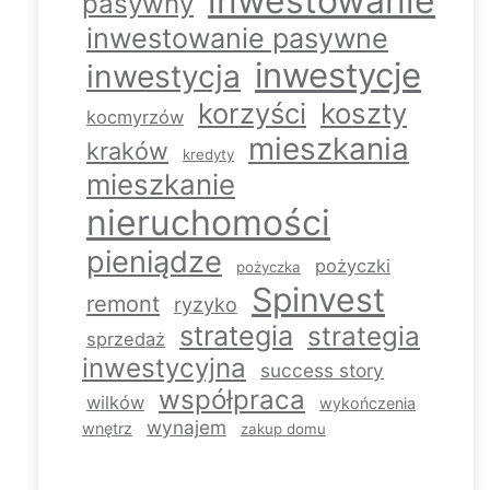
inwestowanie
pasywny
inwestowanie pasywne
inwestycje
inwestycja
korzyści
koszty
kocmyrzów
mieszkania
kraków
kredyty
mieszkanie
nieruchomości
pieniądze
pożyczki
pożyczka
Spinvest
remont
ryzyko
strategia
strategia
sprzedaż
inwestycyjna
success story
współpraca
wilków
wykończenia
wynajem
wnętrz
zakup domu