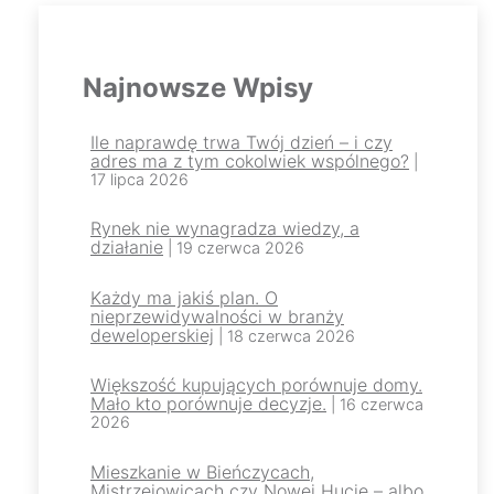
Najnowsze Wpisy
Ile naprawdę trwa Twój dzień – i czy
adres ma z tym cokolwiek wspólnego?
|
17 lipca 2026
Rynek nie wynagradza wiedzy, a
działanie
| 19 czerwca 2026
Każdy ma jakiś plan. O
nieprzewidywalności w branży
deweloperskiej
| 18 czerwca 2026
Większość kupujących porównuje domy.
Mało kto porównuje decyzje.
| 16 czerwca
2026
Mieszkanie w Bieńczycach,
Mistrzejowicach czy Nowej Hucie – albo