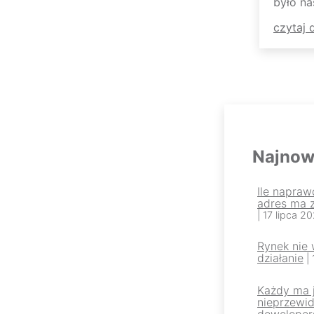
było na
czytaj d
Najnow
Ile napraw
adres ma 
| 17 lipca 2
Rynek nie
działanie
|
Każdy ma j
nieprzewi
dewelopers