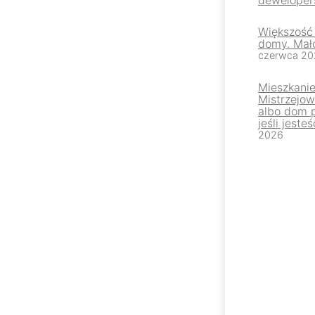
Większość
domy. Mało
czerwca 20
Mieszkani
Mistrzejow
albo dom 
jeśli jest
2026