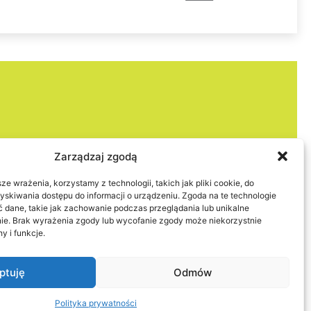
Zarządzaj zgodą
3 379
,
szymon.sypniowski@spinvest.com.pl
e wrażenia, korzystamy z technologii, takich jak pliki cookie, do
15 761
,
joanna.sypniowska@spinvest.com.pl
skiwania dostępu do informacji o urządzeniu. Zgoda na te technologie
 dane, takie jak zachowanie podczas przeglądania lub unikalne
ronie. Brak wyrażenia zgody lub wycofanie zgody może niekorzystnie
y i funkcje.
ptuję
Odmów
i
Polityka prywatności