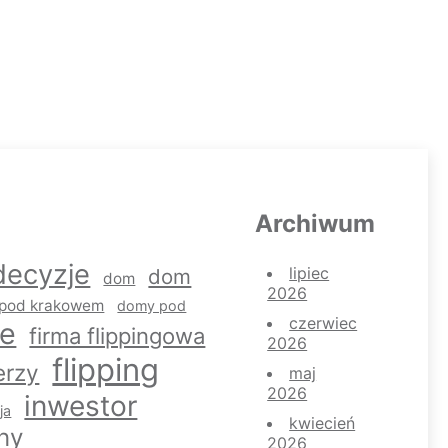
Archiwum
decyzje
lipiec
dom
dom
2026
pod krakowem
domy pod
czerwiec
ie
firma flippingowa
2026
flipping
erzy
maj
2026
inwestor
ja
kwiecień
ny
2026