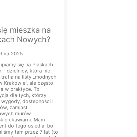
się mieszka na
kach Nowych?
etnia 2025
upiamy się na Piaskach
– dzielnicy, która nie
trafia na listy „modnych
w Krakowie”, ale często
a w praktyce. To
cja dla tych, którzy
 wygody, dostępności i
ów, zamiast
owych murów i
skich kawiarni. Mam
nt do tego osiedla, bo
liśmy tam przez 7 lat (to