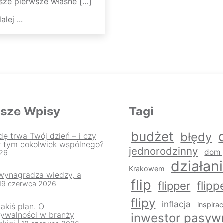
sze pierwsze własne […]
alej ...
sze Wpisy
Tagi
budżet
błędy
dę trwa Twój dzień – i czy
z tym cokolwiek wspólnego?
jednorodzinny
dom 
026
działan
Krakowem
 wynagradza wiedzy, a
flip
flipp
flipper
 19 czerwca 2026
flipy
inflacja
inspirac
akiś plan. O
dywalności w branży
inwestor pasyw
kiej