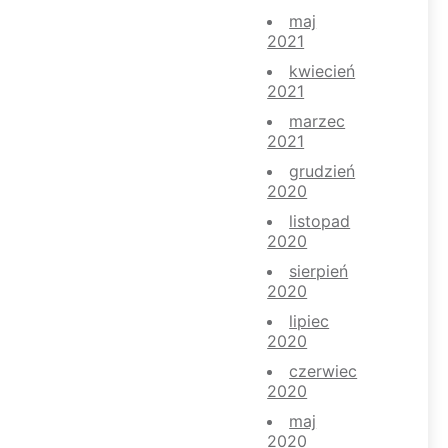
maj
2021
kwiecień
2021
marzec
2021
grudzień
2020
listopad
2020
sierpień
2020
lipiec
2020
czerwiec
2020
maj
2020