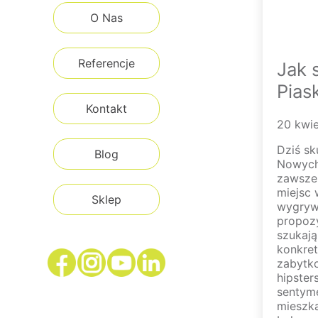
O Nas
Referencje
Jak 
Pias
Kontakt
20 kwi
Dziś sk
Blog
Nowych 
zawsze 
miejsc 
Sklep
wygryw
propozy
szukają
konkret
zabytk
hipster
sentyme
mieszka