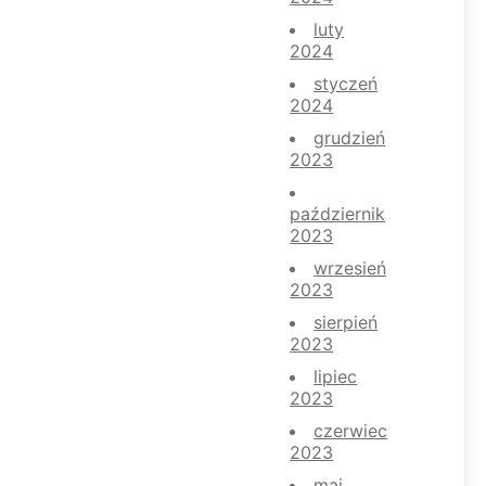
luty
2024
styczeń
2024
grudzień
2023
październik
2023
wrzesień
2023
sierpień
2023
lipiec
2023
czerwiec
2023
maj