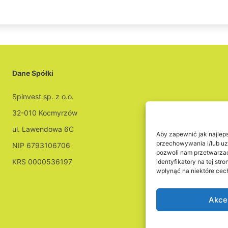
Dane Spółki
Spinvest sp. z o.o.
32-010 Kocmyrzów
Sprzedaż:
+48 604 47
ul. Lawendowa 6C
Aby zapewnić jak najlepsz
Reklamacje:
+48 692 5
przechowywania i/lub uzy
NIP 6793106706
pozwoli nam przetwarzać
KRS 0000536197
identyfikatory na tej st
wpłynąć na niektóre cech
Akce
Polityka prywatnośc