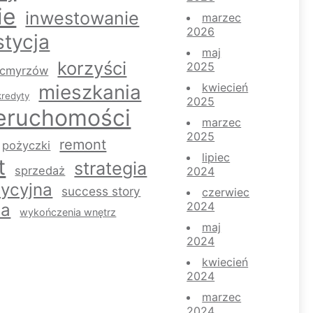
ie
inwestowanie
marzec
2026
stycja
maj
korzyści
2025
ocmyrzów
mieszkania
kwiecień
kredyty
2025
eruchomości
marzec
2025
remont
pożyczki
lipiec
t
strategia
sprzedaż
2024
tycyjna
success story
czerwiec
2024
ca
wykończenia wnętrz
maj
2024
kwiecień
2024
marzec
2024