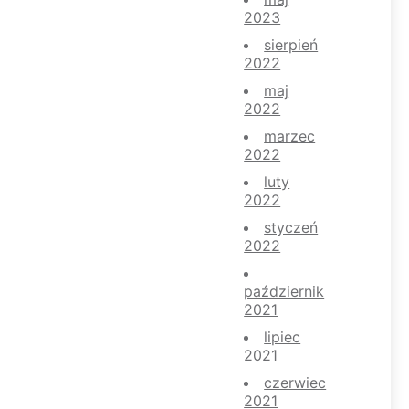
2023
sierpień
2022
maj
2022
marzec
2022
luty
2022
styczeń
2022
październik
2021
lipiec
2021
czerwiec
2021