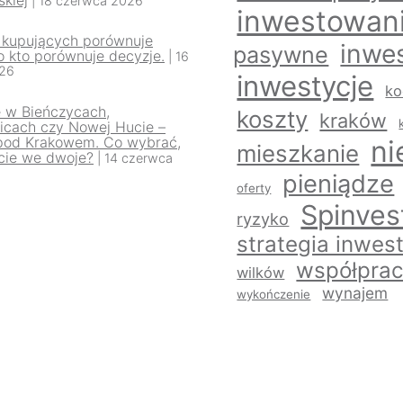
| 18 czerwca 2026
inwestowan
 kupujących porównuje
inwe
pasywne
 kto porównuje decyzje.
| 16
26
inwestycje
k
e w Bieńczycach,
koszty
kraków
icach czy Nowej Hucie –
pod Krakowem. Co wybrać,
ni
mieszkanie
eście we dwoje?
| 14 czerwca
pieniądze
oferty
Spinves
ryzyko
strategia inwes
współpra
wilków
wynajem
wykończenie